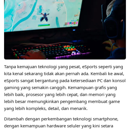
Tanpa kemajuan teknologi yang pesat, eSports seperti yang
kita kenal sekarang tidak akan pernah ada. Kembali ke awal,
eSports sangat bergantung pada ketersediaan PC dan konsol
gaming yang semakin canggih. Kemampuan grafis yang
lebih baik, prosesor yang lebih cepat, dan memori yang
lebih besar memungkinkan pengembang membuat game
yang lebih kompleks, detail, dan menarik.
Ditambah dengan perkembangan teknologi smartphone,
dengan kemampuan hardware seluler yang kini setara