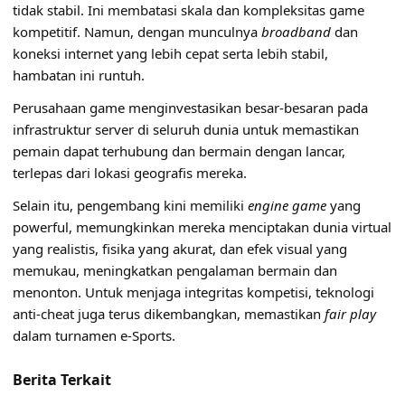
tidak stabil. Ini membatasi skala dan kompleksitas game
kompetitif. Namun, dengan munculnya
broadband
dan
koneksi internet yang lebih cepat serta lebih stabil,
hambatan ini runtuh.
Perusahaan game menginvestasikan besar-besaran pada
infrastruktur server di seluruh dunia untuk memastikan
pemain dapat terhubung dan bermain dengan lancar,
terlepas dari lokasi geografis mereka.
Selain itu, pengembang kini memiliki
engine game
yang
powerful, memungkinkan mereka menciptakan dunia virtual
yang realistis, fisika yang akurat, dan efek visual yang
memukau, meningkatkan pengalaman bermain dan
menonton. Untuk menjaga integritas kompetisi, teknologi
anti-cheat juga terus dikembangkan, memastikan
fair play
dalam turnamen e-Sports.
Berita Terkait