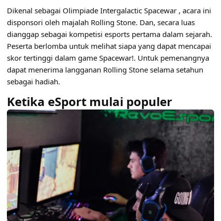
Dikenal sebagai Olimpiade Intergalactic Spacewar , acara ini
disponsori oleh majalah
Rolling Stone
. Dan, secara luas
dianggap sebagai kompetisi esports pertama dalam sejarah.
Peserta berlomba untuk melihat siapa yang dapat mencapai
skor tertinggi dalam game Spacewar!. Untuk pemenangnya
dapat menerima langganan Rolling Stone selama setahun
sebagai hadiah.
Ketika eSport mulai populer