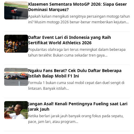
Klasemen Sementara MotoGP 2026: Siapa Geser
Dominasi Marquez?
Apakah kalian mengikuti sengitnya persaingan motogp tahun
ini? Musim motogp 2026 benar-benar memberikan kejutan…
Daftar Event Lari di Indonesia yang Raih
Sertifikat World Athletics 2026
Popularitas olahraga lari terus meningkat dalam beberapa
tahun terakhir. Bukan cuma sekadar tren gaya…
Ngaku Fans Berat? Cek Dulu Daftar Beberapa
Istilah Balap Mobil F1 Ini
Formula 1 bukan cuma soal mobil cepat dan duel sengit di
lintasan. Banyak istilah…
Jangan Asal! Kenali Pentingnya Fueling saat Lari
Jarak Jauh
Ketika berlari jarak jauh banyak orang fokus pada sepatu,
pace, jam lari, atau program…